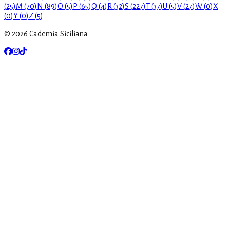
(
25
)
M
(
70
)
N
(
89
)
O
(
5
)
P
(
65
)
Q
(
4
)
R
(
32
)
S
(
227
)
T
(
37
)
U
(
5
)
V
(
27
)
W
(
0
)
X
(
0
)
Y
(
0
)
Z
(
5
)
©
2026
Cademia Siciliana