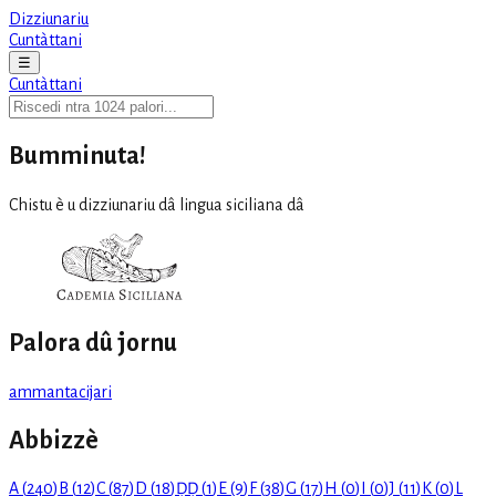
Dizziunariu
Cuntàttani
☰
Cuntàttani
Bumminuta!
Chistu è u dizziunariu dâ lingua siciliana dâ
Palora dû jornu
ammantacijari
Abbizzè
A
(
240
)
B
(
12
)
C
(
87
)
D
(
18
)
ḌḌ
(
1
)
E
(
9
)
F
(
38
)
G
(
17
)
H
(
0
)
I
(
0
)
J
(
11
)
K
(
0
)
L